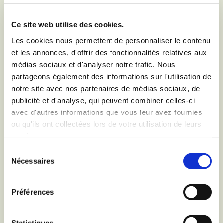
la nutrition concernant le
5
Ce site web utilise des cookies.
céréales et fruits rouges
Les cookies nous permettent de personnaliser le contenu
Coeur de Céréales
?
et les annonces, d'offrir des fonctionnalités relatives aux
médias sociaux et d'analyser notre trafic. Nous
Écrivez-nous à l'adresse
partageons également des informations sur l'utilisation de
suivante
notre site avec nos partenaires de médias sociaux, de
publicité et d'analyse, qui peuvent combiner celles-ci
avec d'autres informations que vous leur avez fournies
ou qu'ils ont collectées lors de votre utilisation de leurs
services.
Sélection
Nécessaires
du
consentement
Préférences
Statistiques