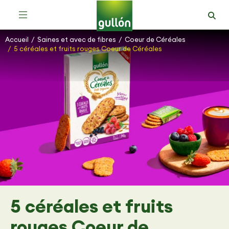
Accueil
Saines et avec de fibres
Coeur de Céréales
Vous êtes ici :
5 céréales et fruits rouges Coeur de Céréales
5 céréales et fruits
rouges Coeur de