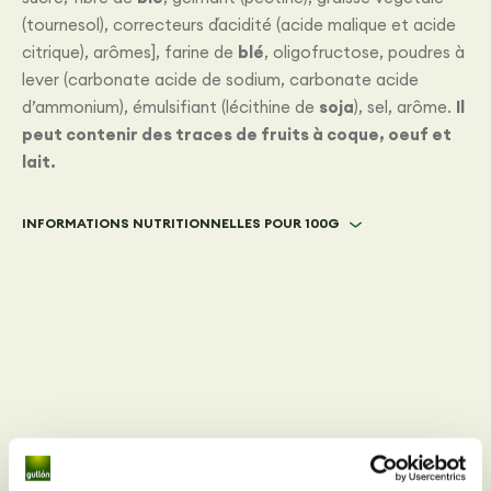
(tournesol), correcteurs d´acidité (acide malique et acide
citrique), arômes], farine de
blé
, oligofructose, poudres à
lever (carbonate acide de sodium, carbonate acide
d’ammonium), émulsifiant (lécithine de
soja
), sel, arôme.
Il
peut contenir des traces de fruits à coque, oeuf et
lait.
INFORMATIONS NUTRITIONNELLES POUR 100G
Avez-vous des questions sur