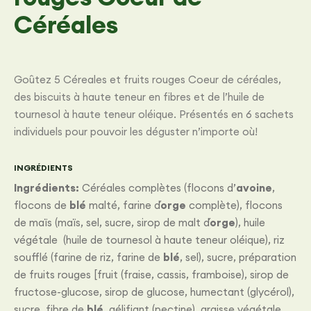
Céréales
Goûtez 5 Céreales et fruits rouges Coeur de céréales,
des biscuits à haute teneur en fibres et de l’huile de
tournesol à haute teneur oléique. Présentés en 6 sachets
individuels pour pouvoir les déguster n’importe où!
INGRÉDIENTS
Ingrédients:
Céréales complètes (flocons d’
avoine
,
flocons de
blé
malté, farine d´
orge
complète), flocons
de maïs (maïs, sel, sucre, sirop de malt d´
orge
), huile
végétale (huile de tournesol à haute teneur oléique), riz
soufflé (farine de riz, farine de
blé
, sel), sucre, préparation
de fruits rouges [fruit (fraise, cassis, framboise), sirop de
fructose-glucose, sirop de glucose, humectant (glycérol),
sucre, fibre de
blé
, gélifiant (pectine), graisse végétale