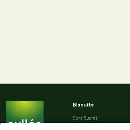
Biscuits
Sans Sucres
Sans Gluten