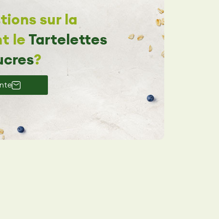
ions sur la
t le
Tartelettes
ucres
?
ante