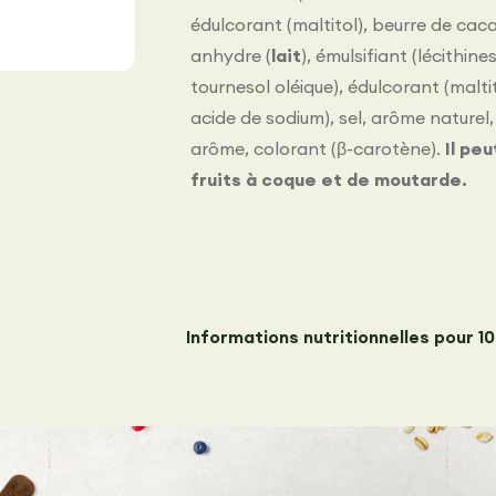
édulcorant (maltitol), beurre de cac
anhydre (
lait
), émulsiﬁant (lécithines
tournesol oléique), édulcorant (malti
acide de sodium), sel, arôme naturel,
arôme, colorant (β-carotène).
Il pe
fruits à coque et de moutarde.
Informations nutritionnelles pour 1