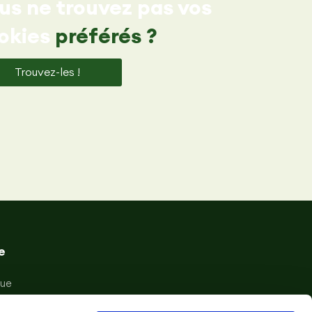
us ne trouvez pas vos
okies
préférés ?
Trouvez-les !
e
que
de