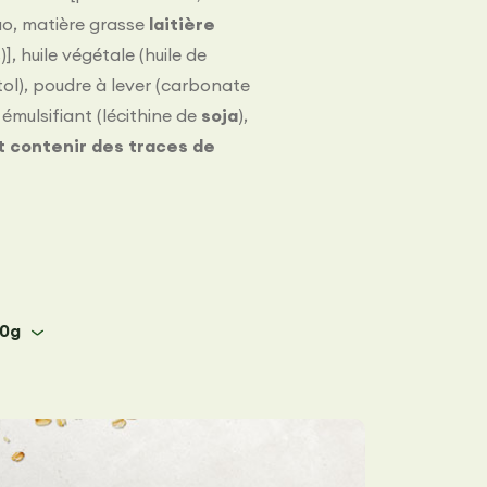
ao, matière grasse
laitière
)], huile végétale (huile de
tol), poudre à lever (carbonate
 émulsifiant (lécithine de
soja
),
ut contenir des traces de
00g