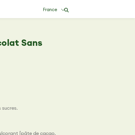
France
colat Sans
 sucres.
ulcorant [pâte de cacao,