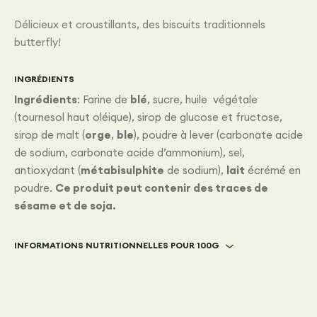
Délicieux et croustillants, des biscuits traditionnels
butterfly!
INGRÉDIENTS
Ingrédients
: Farine de
blé
, sucre, huile végétale
(tournesol haut oléique), sirop de glucose et fructose,
sirop de malt (
orge
,
ble
), poudre à lever (carbonate acide
de sodium, carbonate acide d’ammonium), sel,
antioxydant (
métabisulphite
de sodium),
lait
écrémé en
poudre.
Ce produit peut contenir des traces de
sésame et de soja.
INFORMATIONS NUTRITIONNELLES POUR 100G