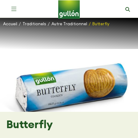
Accueil
Traditionels
Autre Traditionnel
Butterfly
Vous êtes ici :
Butterfly