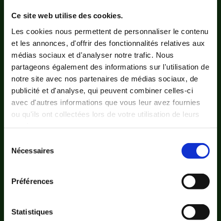
Ce site web utilise des cookies.
Les cookies nous permettent de personnaliser le contenu
et les annonces, d'offrir des fonctionnalités relatives aux
médias sociaux et d'analyser notre trafic. Nous
partageons également des informations sur l'utilisation de
notre site avec nos partenaires de médias sociaux, de
publicité et d'analyse, qui peuvent combiner celles-ci
Galletas
avec d'autres informations que vous leur avez fournies
ou qu'ils ont collectées lors de votre utilisation de leurs
À propos de Gullón
services.
À propos du Gluten
Sélection
Nécessaires
du
Avis juridique
consentement
Catalogue de Biscuits Gullón
Préférences
Contact
contacto gracias
Statistiques